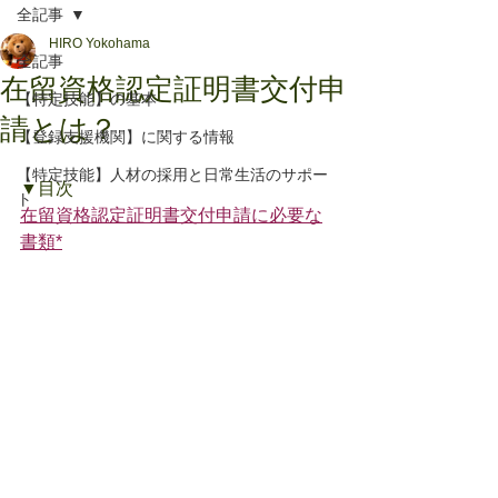
全記事
HIRO Yokohama
全記事
在留資格認定証明書交付申
【特定技能】の基本
請とは？
【登録支援機関】に関する情報
【特定技能】人材の採用と日常生活のサポー
▼目次
ト
在留資格認定証明書交付申請に必要な
書類*	