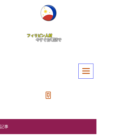
日本語教育からアフターフォローまで一貫したサポート
人材紹介から採用までワンストップで提供します
フィリピン人材
のことなら
​今すぐお電話で
フィリピン人材開発ラボ
050-1722-9978
記事