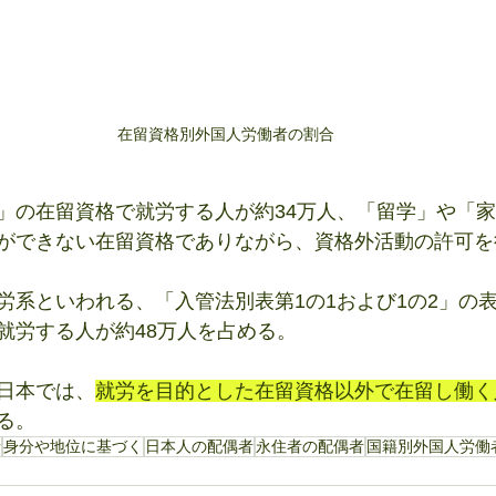
在留資格別外国人労働者の割合
」の在留資格で就労する人が約34万人、「留学」や「
ができない在留資格でありながら、資格外活動の許可を
労系といわれる、「入管法別表第1の1および1の2」の
就労する人が約48万人を占める。
日本では、
就労を目的とした在留資格以外で在留し働く
る。
者
身分や地位に基づく
日本人の配偶者
永住者の配偶者
国籍別外国人労働