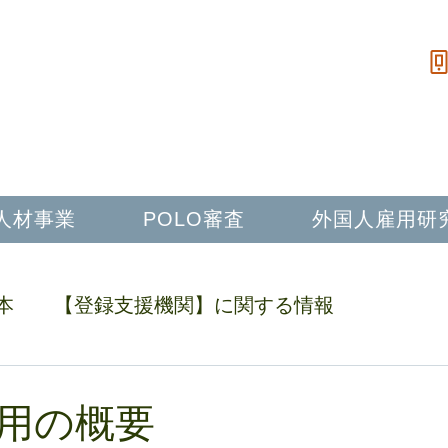
日本語教育からアフターフォローまで一貫したサポート
人材紹介から採用までワンストップで提供します
ィリピン人材開発ラボ
人材事業
POLO審査
外国人雇用研
本
【登録支援機関】に関する情報
と日常生活のサポート
用の概要