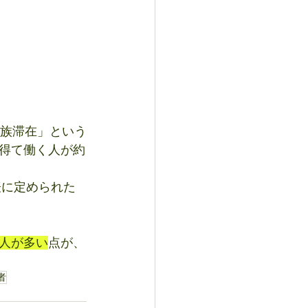
家族滞在」という
得て働く人が約
表に定められた
人が多い
点が、
者