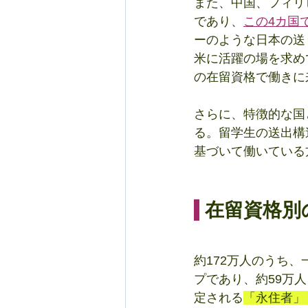
また、中国、フィリ
であり、
この4カ国
ーのような日本の送
米に活躍の場を求め
の在留資格で働きに
さらに、特徴的な国
る。留学生の送出構
基づいて働いている
 在留資格
約172万人のうち
プであり、約59万
定される
「永住者」