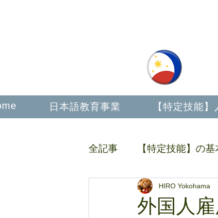
フ
ome
日本語教育事業
【特定技能】
全記事
【特定技能】の基
【特定技能】人材の採用
HIRO Yokohama
外国人雇