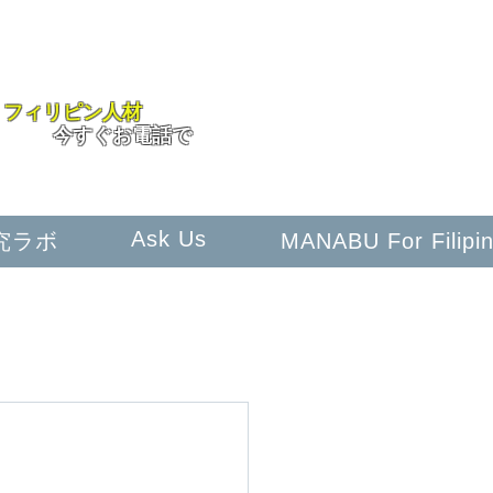
050-1722-9978
フィリピン人材
のことなら
​今すぐお電話で
Ask Us
究ラボ
MANABU For Filipi